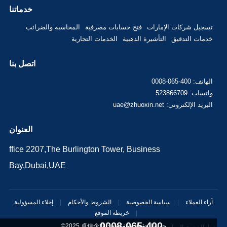
خدماتنا
تسجيل شركات الإمارات
فتح حسابات مصرفية
المحاسبة والضرائب
خدمات التدقيق
التأشيرة الذهبية
الخدمات التجارية
اتصل بنا
الهاتف: 400-065-0008
واتساب: 523866709
البريد الإلكتروني: uae@zhuoxin.net
العنوان
ffice 2207,The Burlington Tower, Business
Bay,Dubai,UAE
آراء العملاء
|
سياسة الخصوصية
|
الشروط والأحكام
|
إخلاء المسؤولية
|
خريطة الموقع
400-065-0008
©2025 جميع الحقوق محفوظة：
卓信企业