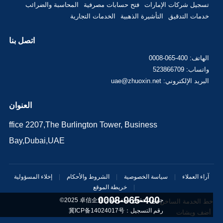
تسجيل شركات الإمارات
فتح حسابات مصرفية
المحاسبة والضرائب
خدمات التدقيق
التأشيرة الذهبية
الخدمات التجارية
اتصل بنا
الهاتف: 400-065-0008
واتساب: 523866709
البريد الإلكتروني: uae@zhuoxin.net
العنوان
ffice 2207,The Burlington Tower, Business
Bay,Dubai,UAE
آراء العملاء
|
سياسة الخصوصية
|
الشروط والأحكام
|
إخلاء المسؤولية
|
خريطة الموقع
400-065-0008
©2025 جميع الحقوق محفوظة：
卓信企业
خط الخدمة الساخن
رقم التسجيل：
冀ICP备14024017号
أضف ويشات