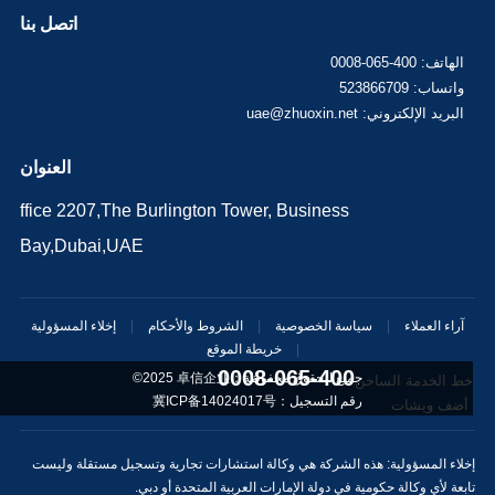
اتصل بنا
الهاتف: 400-065-0008
واتساب: 523866709
البريد الإلكتروني: uae@zhuoxin.net
العنوان
ffice 2207,The Burlington Tower, Business
Bay,Dubai,UAE
آراء العملاء
|
سياسة الخصوصية
|
الشروط والأحكام
|
إخلاء المسؤولية
|
خريطة الموقع
400-065-0008
©2025 جميع الحقوق محفوظة：
卓信企业
خط الخدمة الساخن
رقم التسجيل：
冀ICP备14024017号
أضف ويشات
إخلاء المسؤولية: هذه الشركة هي وكالة استشارات تجارية وتسجيل مستقلة وليست
تابعة لأي وكالة حكومية في دولة الإمارات العربية المتحدة أو دبي.